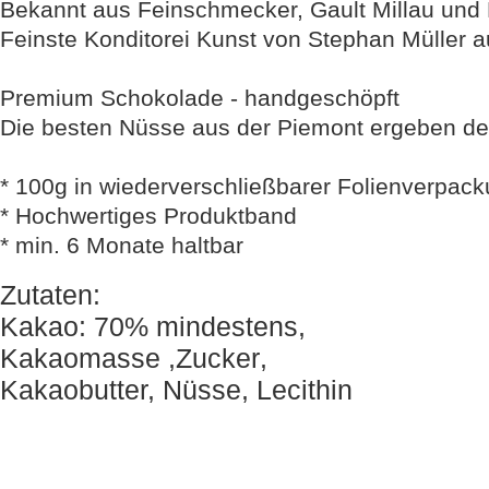
Bekannt aus Feinschmecker, Gault Millau un
Feinste Konditorei Kunst von Stephan Müller
Premium Schokolade - handgeschöpft
Die besten Nüsse aus der Piemont ergeben 
* 100g in wiederverschließbarer Folienverpac
* Hochwertiges Produktband
* min. 6 Monate haltbar
Z
utaten
:
K
akao
: 70%
mindestens
,
K
akaomasse
,Z
ucker
,
Kakaobutter, Nüsse, Lecithin