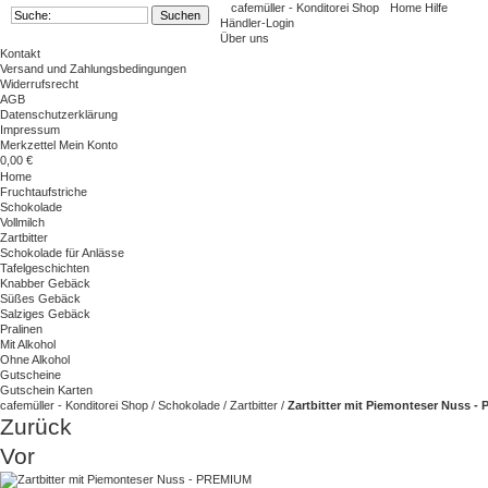
cafemüller - Konditorei Shop
Home
Hilfe
Händler-Login
Über uns
Kontakt
Versand und Zahlungsbedingungen
Widerrufsrecht
AGB
Datenschutzerklärung
Impressum
Merkzettel
Mein Konto
0,00 €
Home
Fruchtaufstriche
Schokolade
Vollmilch
Zartbitter
Schokolade für Anlässe
Tafelgeschichten
Knabber Gebäck
Süßes Gebäck
Salziges Gebäck
Pralinen
Mit Alkohol
Ohne Alkohol
Gutscheine
Gutschein Karten
cafemüller - Konditorei Shop
/
Schokolade
/
Zartbitter
/
Zartbitter mit Piemonteser Nuss 
Zurück
Vor