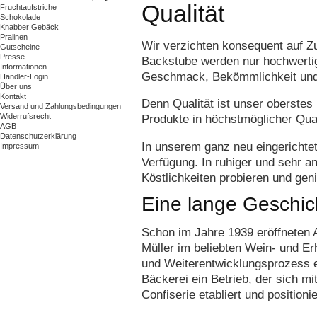
Qualität
Fruchtaufstriche
Schokolade
Knabber Gebäck
Pralinen
Wir verzichten konsequent auf Z
Gutscheine
Presse
Backstube werden nur hochwertig
Informationen
Geschmack, Bekömmlichkeit und
Händler-Login
Über uns
Kontakt
Denn Qualität ist unser oberstes 
Versand und Zahlungsbedingungen
Widerrufsrecht
Produkte in höchstmöglicher Quali
AGB
Datenschutzerklärung
In unserem ganz neu eingerichtet
Impressum
Verfügung. In ruhiger und sehr 
Köstlichkeiten probieren und gen
Eine lange Geschich
Schon im Jahre 1939 eröffneten 
Müller im beliebten Wein- und E
und Weiterentwicklungsprozess en
Bäckerei ein Betrieb, der sich mi
Confiserie etabliert und positioni