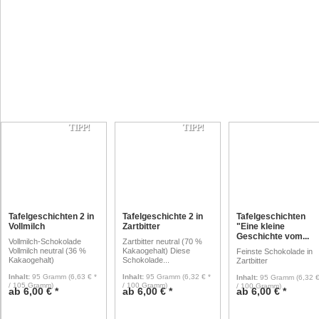
TIPP!
TIPP!
Tafelgeschichten 2 in
Tafelgeschichte 2 in
Tafelgeschichten
Vollmilch
Zartbitter
"Eine kleine
Geschichte vom...
Vollmilch-Schokolade
Zartbitter neutral (70 %
Vollmilch neutral (36 %
Kakaogehalt) Diese
Feinste Schokolade in
Kakaogehalt)
Schokolade...
Zartbitter
Inhalt
:
95 Gramm
(6,63 € *
Inhalt
:
95 Gramm
(6,32 € *
Inhalt
:
95 Gramm
(6,32 €
/ 105 Gramm)
/ 100 Gramm)
/ 100 Gramm)
ab 6,00 € *
ab 6,00 € *
ab 6,00 € *