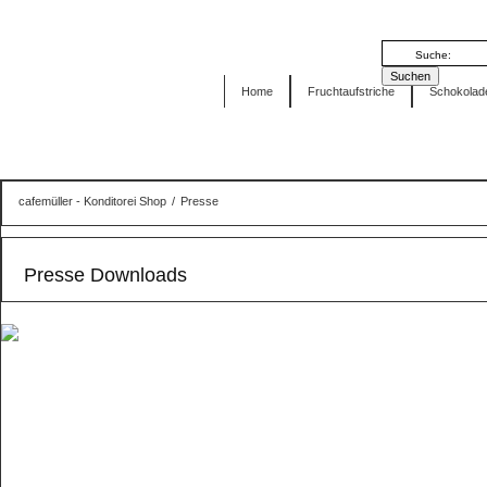
Home
Fruchtaufstriche
Schokolad
cafemüller - Konditorei Shop
/
Presse
Presse Downloads