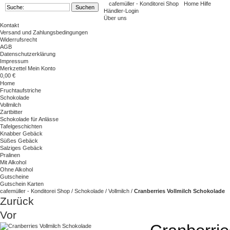
cafemüller - Konditorei Shop
Home
Hilfe
Händler-Login
Über uns
Kontakt
Versand und Zahlungsbedingungen
Widerrufsrecht
AGB
Datenschutzerklärung
Impressum
Merkzettel
Mein Konto
0,00 €
Home
Fruchtaufstriche
Schokolade
Vollmilch
Zartbitter
Schokolade für Anlässe
Tafelgeschichten
Knabber Gebäck
Süßes Gebäck
Salziges Gebäck
Pralinen
Mit Alkohol
Ohne Alkohol
Gutscheine
Gutschein Karten
cafemüller - Konditorei Shop
/
Schokolade
/
Vollmilch
/
Cranberries Vollmilch Schokolade
Zurück
Vor