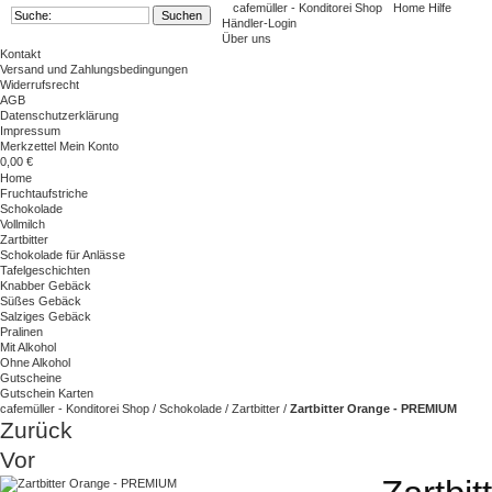
cafemüller - Konditorei Shop
Home
Hilfe
Händler-Login
Über uns
Kontakt
Versand und Zahlungsbedingungen
Widerrufsrecht
AGB
Datenschutzerklärung
Impressum
Merkzettel
Mein Konto
0,00 €
Home
Fruchtaufstriche
Schokolade
Vollmilch
Zartbitter
Schokolade für Anlässe
Tafelgeschichten
Knabber Gebäck
Süßes Gebäck
Salziges Gebäck
Pralinen
Mit Alkohol
Ohne Alkohol
Gutscheine
Gutschein Karten
cafemüller - Konditorei Shop
/
Schokolade
/
Zartbitter
/
Zartbitter Orange - PREMIUM
Zurück
Vor