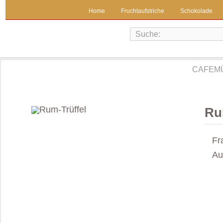
Home
Fruchtaufstriche
Schokolade
CAFEMÜ
Ru
Fr
Au