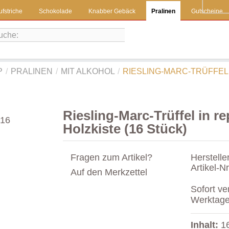
Home
ufstriche
Schokolade
Knabber Gebäck
Pralinen
Gutscheine
P
/
PRALINEN
/
MIT ALKOHOL
/
RIESLING-MARC-TRÜFFEL
Riesling-Marc-Trüffel in re
Holzkiste (16 Stück)
Fragen zum Artikel?
Herstelle
Artikel-Nr
Auf den Merkzettel
Sofort ver
Werktag
Inhalt:
16