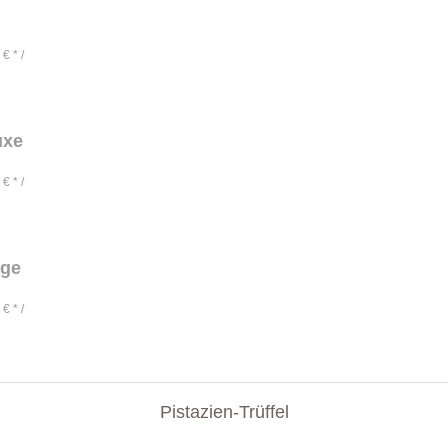
€ * /
uxe
€ * /
nge
€ * /
Pistazien-Trüffel