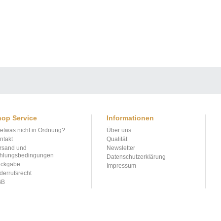
op Service
Informationen
t etwas nicht in Ordnung?
Über uns
ntakt
Qualität
rsand und
Newsletter
hlungsbedingungen
Datenschutzerklärung
ckgabe
Impressum
derrufsrecht
GB