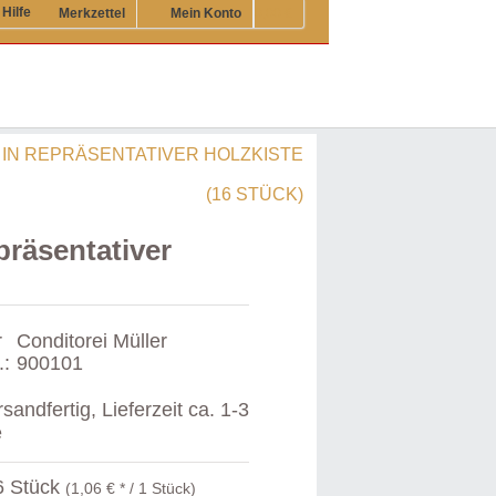
Hilfe
Merkzettel
Mein Konto
0,00 €
 IN REPRÄSENTATIVER HOLZKISTE
(16 STÜCK)
präsentativer
r
Conditorei Müller
.:
900101
sandfertig, Lieferzeit ca. 1-3
e
 Stück
(1,06 € * / 1 Stück)