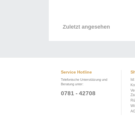
Zuletzt angesehen
Service Hotline
Sh
Is
Telefonische Unterstützung und
Beratung unter:
Ko
Ve
0781 - 42708
Za
Rü
Wi
A