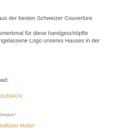
aus der besten Schweizer Couvertüre
tsmerkmal für diese handgeschöpfte
ingelassene Logo unseres Hauses in der
oad:
1bcb9424
llmilch"
nditorei Müller