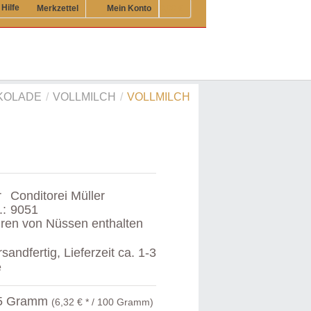
Hilfe
Merkzettel
Mein Konto
0,00 €
KOLADE
/
VOLLMILCH
/
VOLLMILCH
r
Conditorei Müller
.:
9051
ren von Nüssen enthalten
sandfertig, Lieferzeit ca. 1-3
e
5 Gramm
(6,32 € * / 100 Gramm)