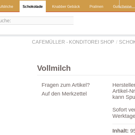
Home
ufstriche
Schokolade
Knabber Gebäck
Pralinen
Gutscheine
CAFEMÜLLER - KONDITOREI SHOP
/
SCHO
Vollmilch
Fragen zum Artikel?
Herstelle
Artikel-Nr
Auf den Merkzettel
kann Spu
Sofort ver
Werktag
Inhalt:
9