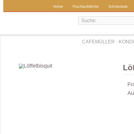
Home
Fruchtaufstriche
Schokolade
CAFEMÜLLER - KOND
Löf
Fr
Au