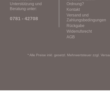
Unterstützung und
Ordnung?
Beratung unter:
Kontakt
Versand und
0781 - 42708
Zahlungsbedingungen
Rückgabe
Widerrufsrecht
AGB
* Alle Preise inkl. gesetzl. Mehrwertsteuer zzgl.
Versa