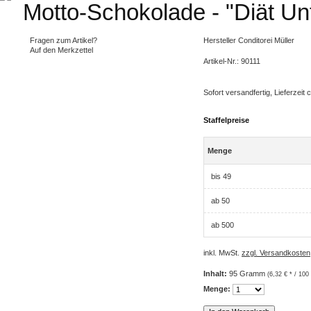
Motto-Schokolade - "Diät Unt
Fragen zum Artikel?
Hersteller
Conditorei Müller
Auf den Merkzettel
Artikel-Nr.:
90111
Sofort versandfertig, Lieferzeit
Staffelpreise
Menge
bis
49
ab
50
ab
500
inkl. MwSt.
zzgl. Versandkosten
Inhalt:
95 Gramm
(6,32 € * / 10
Menge: