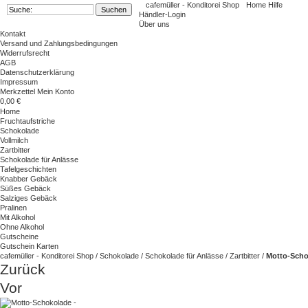
cafemüller - Konditorei Shop
Home
Hilfe
Händler-Login
Über uns
Kontakt
Versand und Zahlungsbedingungen
Widerrufsrecht
AGB
Datenschutzerklärung
Impressum
Merkzettel
Mein Konto
0,00 €
Home
Fruchtaufstriche
Schokolade
Vollmilch
Zartbitter
Schokolade für Anlässe
Tafelgeschichten
Knabber Gebäck
Süßes Gebäck
Salziges Gebäck
Pralinen
Mit Alkohol
Ohne Alkohol
Gutscheine
Gutschein Karten
cafemüller - Konditorei Shop
/
Schokolade
/
Schokolade für Anlässe
/
Zartbitter
/
Motto-Schok
Zurück
Vor