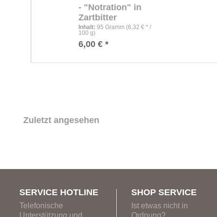
- "Notration" in
Zartbitter
Inhalt
:
95 Gramm (6,32 € * /
100 g)
6,00 € *
Zuletzt angesehen
SERVICE HOTLINE
SHOP SERVICE
Telefonische
Ist etwas nicht in
Unterstützung und
Ordnung?