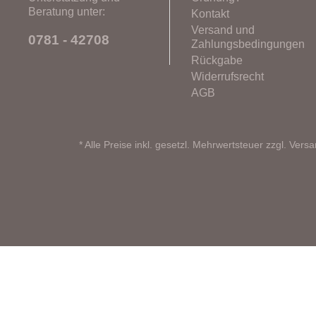
Beratung unter:
Kontakt
Versand und
0781 - 42708
Zahlungsbedingungen
Rückgabe
Widerrufsrecht
AGB
* Alle Preise inkl. gesetzl. Mehrwertsteuer zzgl.
Versa