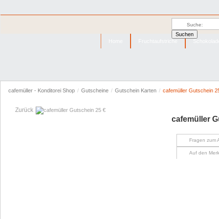
Home
Fruchtaufstriche
Schokolad
cafemüller - Konditorei Shop
/
Gutscheine
/
Gutschein Karten
/
cafemüller Gutschein 2
Zurück
cafemüller G
Fragen zum A
Auf den Merk