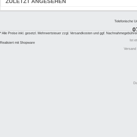
ZULETZT ANGESEHEN
Telefonische U
0
* Alle Preise inkl. gesetzl. Mehrwertsteuer zzgl.
Versandkosten
und ggf. Nachnahmegebühren,
Ist 
Realisiert mit Shopware
Versand
Da